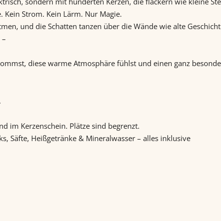
ektrisch, sondern mit hunderten Kerzen, die flackern wie kleine St
e. Kein Strom. Kein Lärm. Nur Magie.
atmen, und die Schatten tanzen über die Wände wie alte Geschicht
 –
 kommst, diese warme Atmosphäre fühlst und einen ganz besond
.
d im Kerzenschein. Plätze sind begrenzt.
ks, Säfte, Heißgetränke & Mineralwasser – alles inklusive